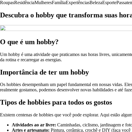
Roupas
Residência
Mulheres
Família
Experiências
Beleza
Esporte
Passate
Descubra o hobby que transforma suas horas
O que é um hobby?
Um hobby é uma atividade que praticamos nas horas livres, unicamente
da rotina e recarregar as energias.
Importância de ter um hobby
Os hobbies desempenham um papel fundamental em nossas vidas. Eles no
realmente gostamos, podemos desenvolver novas habilidades e até faz
Tipos de hobbies para todos os gostos
Existem centenas de hobbies que você pode explorar. Aqui estão algum
Atividades ao ar livre:
Caminhadas, ciclismo, jardinagem e foto
Artes e artesanato:
Pintura, cerâmica, crochê e DIY (faça você