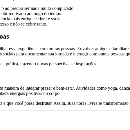
 Não precisa ser nada muito complicado.
entir motivado ao longo do tempo.
iência mais enriquecedora e social.
sso e não se cobre tanto.
oas
har essa experiência com outras pessoas. Envolver amigos e familiares 
es sociais para documentar sua jornada e interagir com outras pessoas 
ua prática, trazendo novas perspectivas e inspirações.
ma maneira de integrar prazer e bem-estar. Atividades como yoga, dan
ibera energias positivas no corpo.
iz e que você possa desfrutar. Assim, suas horas livres se transformarã